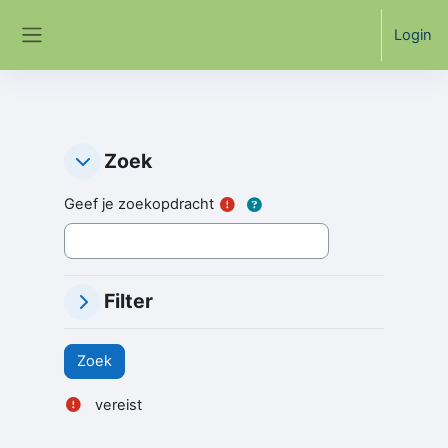
Ga naar hoofdinhoud
Login
Zijpaneel
Zoek
Zoek
Zoek
Geef je zoekopdracht
Filter
Filter
Filter
vereist